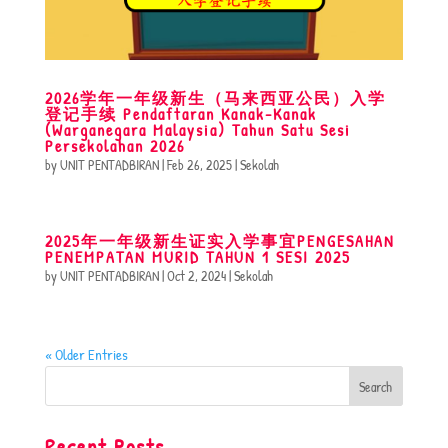
2026学年一年级新生（马来西亚公民）入学
登记手续 Pendaftaran Kanak-Kanak
(Warganegara Malaysia) Tahun Satu Sesi
Persekolahan 2026
by
UNIT PENTADBIRAN
|
Feb 26, 2025
|
Sekolah
2025年一年级新生证实入学事宜PENGESAHAN
PENEMPATAN MURID TAHUN 1 SESI 2025
by
UNIT PENTADBIRAN
|
Oct 2, 2024
|
Sekolah
« Older Entries
Recent Posts