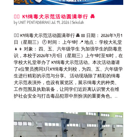
🐕‍🦺 K9缉毒犬示范活动圆满举行 🚔
by
UNIT PENTADBIRAN
|
Jul 19, 2026
|
Sekolah
🐕‍🦺 K9缉毒犬示范活动圆满举行 🚔 📅 日期： 2026年7月1
日（星期三） 🕘 时间： 上午9时 📍 地点： 学校大礼堂
👧👦 对象： 四、五、六年级学生 为加强学生的防毒意
识，本校于2026年7月1日（星期三）上午9时至10时，在
学校大礼堂举办了 K9缉毒犬示范活动。本次活动邀请
了6位警员携同3只K9缉毒犬到校，为四、五、六年级学
生进行精彩的示范与分享。 活动现场除了精彩的缉毒
犬示范表演外，也设有展览区，展示缉毒犬的种类、
工作范围及执勤装备，让同学们近距离认识警犬在维
护社会安全与打击毒品犯罪中所扮演的重要角色。...