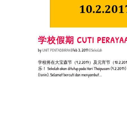
学校假期 CUTI PERAYA
by
UNIT PENTADBIRAN
|
Feb 3, 2017
|
Sekolah
学校将在大宝森节（9.2.2017）及元宵节（10.2
乐！ Sekolah akan ditutup pada Hari Thaipusam (9.2.2017) d
(Isnin). Selamat bercuti dan menyambut...