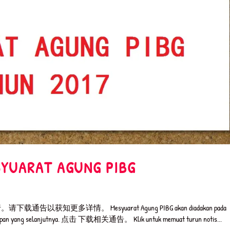
RAT AGUNG PIBG
获知更多详情。 Mesyuarat Agung PIBG akan diadakan pada
ketetapan yang selanjutnya. 点击 下载相关通告。 Klik untuk memuat turun notis...