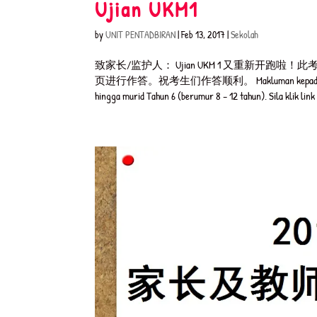
Ujian UKM1
by
UNIT PENTADBIRAN
|
Feb 13, 2017
|
Sekolah
致家长/监护人： Ujian UKM 1 又重新开
页进行作答。祝考生们作答顺利。 Makluman kepada Ibu Bapa/Penj
hingga murid Tahun 6 (berumur 8 – 12 tahun). Sila klik link 